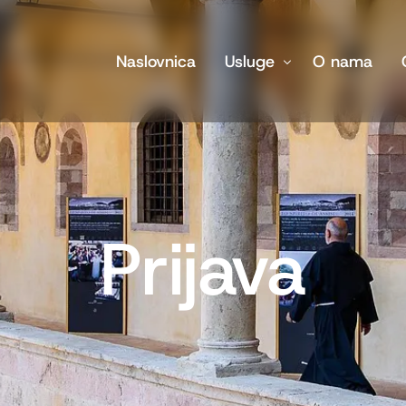
Naslovnica
Usluge
O nama
Hodočašća
Kultura i baština
Prilagođeni planovi puto
Prijava
Duhovni seminari i konfe