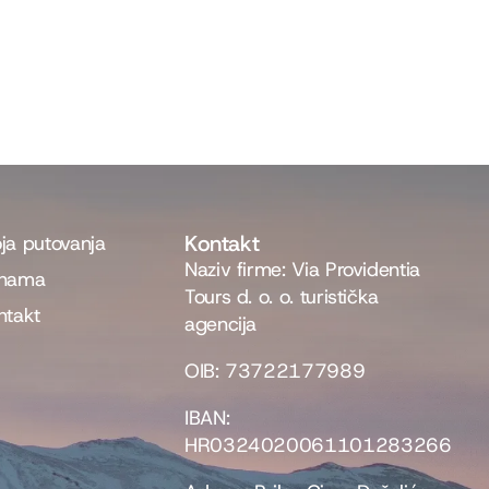
Kontakt
ja putovanja
Naziv firme: Via Providentia
nama
Tours d. o. o. turistička
ntakt
agencija
OIB: 73722177989
IBAN:
HR0324020061101283266