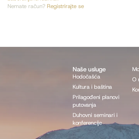
Nemate račun?
Registrirajte se
Naše usluge
Mo
Hodočašća
O 
Kultura i baština
Ko
Prilagođeni planovi
putovanja
Duhovni seminari i
konferencije