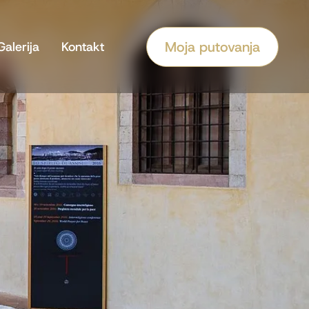
Moja putovanja
Galerija
Kontakt
vanja
rencije