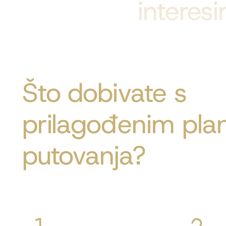
interes
Što dobivate s
prilagođenim pl
putovanja?