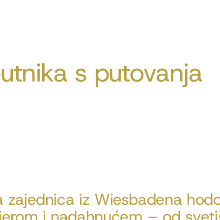
utnika s putovanja
 zajednica iz Wiesbadena hodoča
vjerom i nadahnućem – od sveti