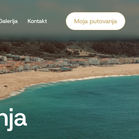
Moja putovanja
Galerija
Kontakt
vanja
rencije
nja