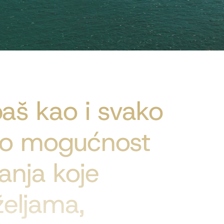
baš kao i svako
mo mogućnost
anja koje
eljama,