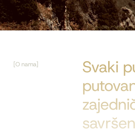
Svaki p
[O nama]
putova
zajedni
savršen