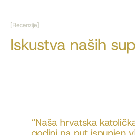
[Recenzije]
Iskustva naših sup
“Naša hrvatska katolička
godini na put ispunjen 