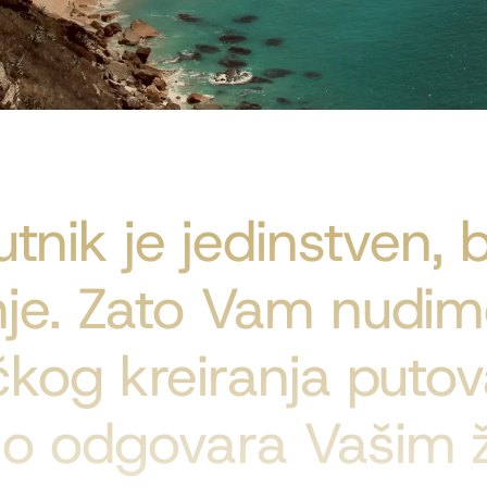
utnik je jedinstven, 
nje. Zato Vam nudi
čkog kreiranja putov
o odgovara Vašim ž