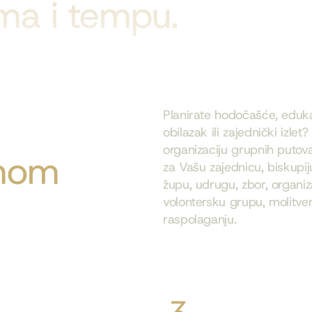
ima i tempu.
Planirate hodočašće, eduka
obilazak ili zajednički izlet
organizaciju grupnih putov
anom
za Vašu zajednicu, biskupij
župu, udrugu, zbor, organiz
volontersku grupu, molitve
raspolaganju.