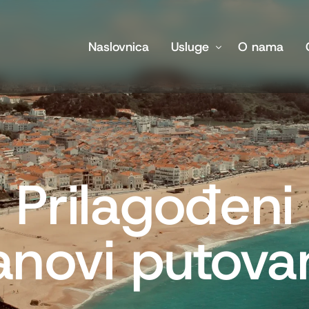
Naslovnica
Usluge
O nama
Hodočašća
Kultura i baština
Prilagođeni planovi puto
Prilagođeni
Duhovni seminari i konfe
anovi putova